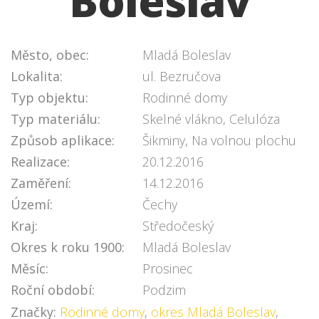
Boleslav
Město, obec:
Mladá Boleslav
Lokalita:
ul. Bezručova
Typ objektu:
Rodinné domy
Typ materiálu:
Skelné vlákno, Celulóza
Způsob aplikace:
Šikminy, Na volnou plochu
Realizace:
20.12.2016
Zaměření:
14.12.2016
Území:
Čechy
Kraj:
Středočeský
Okres k roku 1900:
Mladá Boleslav
Měsíc:
Prosinec
Roční období:
Podzim
Značky:
Rodinné domy
,
okres Mladá Boleslav
,