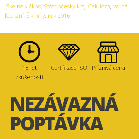
Skelné vlákno
,
Středočeský kraj
,
Celulóza
,
Volné
foukání
,
Šikminy
,
rok 2016
15 let
Certifikace ISO
Příznivá cena
zkušeností
NEZÁVAZNÁ
POPTÁVKA