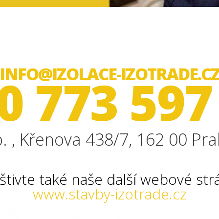
INFO@IZOLACE-IZOTRADE.C
0 773 597
. , Křenova 438/7, 162 00 Pra
štivte také naše další webové str
www.stavby-izotrade.cz