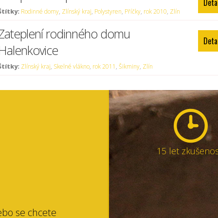
Deta
Štítky:
Rodinné domy
,
Zlínský kraj
,
Polystyren
,
Příčky
,
rok 2010
,
Zlín
Zateplení rodinného domu
Deta
Halenkovice
Štítky:
Zlínský kraj
,
Skelné vlákno
,
rok 2011
,
Šikminy
,
Zlín
15 let zkušenos
ebo se chcete