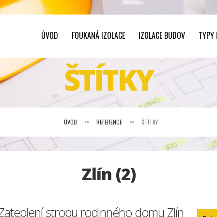
ÚVOD
FOUKANÁ IZOLACE
IZOLACE BUDOV
TYPY
ŠTÍTKY
ÚVOD
>>
REFERENCE
>>
ŠTÍTKY
Zlín (2)
Zateplení stropu rodinného domu Zlín