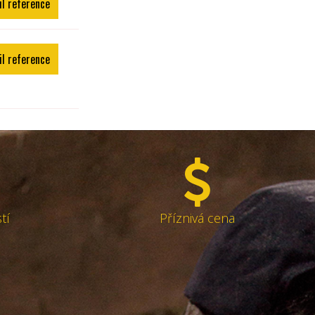
il reference
il reference
tí
Příznivá cena