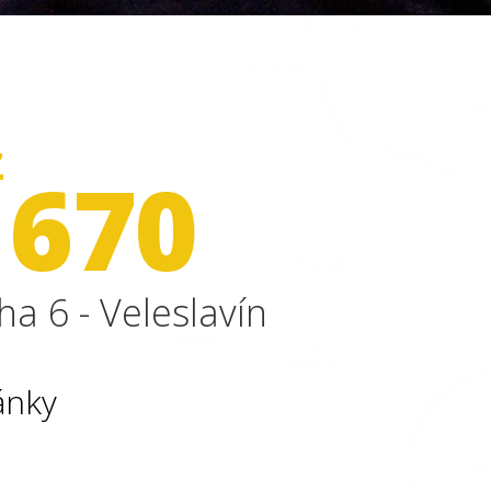
Z
 670
ha 6 - Veleslavín
ánky