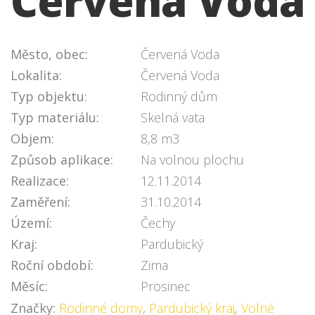
Červená Voda
Město, obec:
Červená Voda
Lokalita:
Červená Voda
Typ objektu:
Rodinný dům
Typ materiálu:
Skelná vata
Objem:
8,8 m3
Způsob aplikace:
Na volnou plochu
Realizace:
12.11.2014
Zaměření:
31.10.2014
Území:
Čechy
Kraj:
Pardubický
Roční období:
Zima
Měsíc:
Prosinec
Značky:
Rodinné domy
,
Pardubický kraj
,
Volné