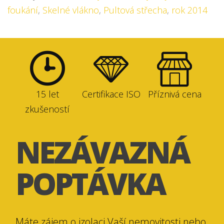
foukání
,
Skelné vlákno
,
Pultová střecha
,
rok 2014
15 let
Certifikace ISO
Příznivá cena
zkušeností
NEZÁVAZNÁ
POPTÁVKA
Máte zájem o izolaci Vaší nemovitosti nebo