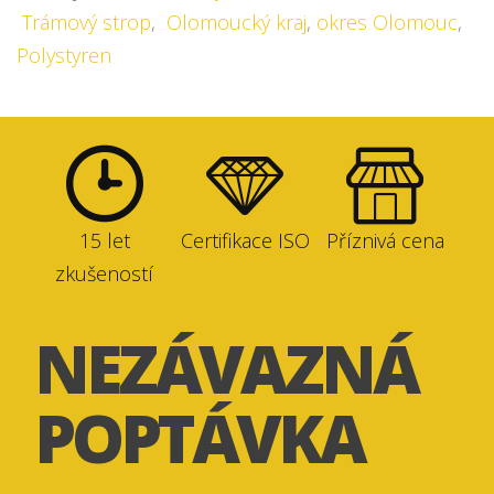
Trámový strop
,
Olomoucký kraj
,
okres Olomouc
,
Polystyren
15 let
Certifikace ISO
Příznivá cena
zkušeností
NEZÁVAZNÁ
POPTÁVKA