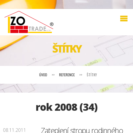
ŠTÍTKY
ÚVOD
>>
REFERENCE
>>
ŠTÍTKY
rok 2008 (34)
Zateplení stropu rodinného
08.11.2011