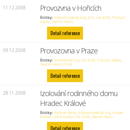
Provozvna v Hořicích
11.12.2008
Štítky:
Královehradecký kraj
,
Jičín
,
rok 2008
,
Průmysl.
objekt
,
Skelné vlákno
Detail reference
Provozovna v Praze
09.12.2008
Štítky:
Středočeský kraj
,
rok 2008
,
Průmysl. objekt
,
Skelné vlákno
,
Praha
Detail reference
Izolování rodinného domu
28.11.2008
Hradec Králové
Štítky:
Rodinné domy
,
Královehradecký kraj
,
Hradec
Králové
,
Volné foukání
,
rok 2008
,
Skelné vlákno
Detail reference