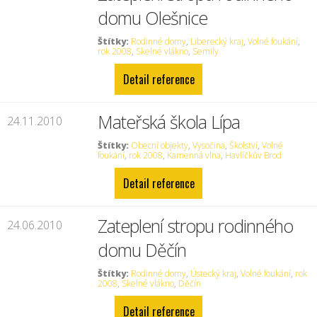
domu Olešnice
Štítky:
Rodinné domy
,
Liberecký kraj
,
Volné foukání
,
rok 2008
,
Skelné vlákno
,
Semily
Detail reference
Mateřská škola Lípa
24.11.2010
Štítky:
Obecní objekty
,
Vysočina
,
Školství
,
Volné
foukání
,
rok 2008
,
Kamenná vlna
,
Havlíčkův Brod
Detail reference
Zateplení stropu rodinného
24.06.2010
domu Děčín
Štítky:
Rodinné domy
,
Ústecký kraj
,
Volné foukání
,
rok
2008
,
Skelné vlákno
,
Děčín
Detail reference