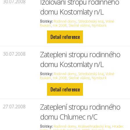
Izolování stropu rodinného
30.07.2008
domu Kostomlaty n/L
Štítky:
Rodinné domy
,
Středočeský kraj
,
Volné
foukání
,
rok 2008
,
Skelné vlákno
,
Nymburk
Detail reference
Zatepleni stropu rodinného
30.07.2008
domu Kostomlaty n/L
Štítky:
Rodinné domy
,
Středočeský kraj
,
Volné
foukání
,
rok 2008
,
Skelné vlákno
,
Nymburk
Detail reference
Zateplení stropu rodinného
27.07.2008
domu Chlumec n/C
Štítky:
Rodinné domy
,
Královehradecký kraj
,
Hradec