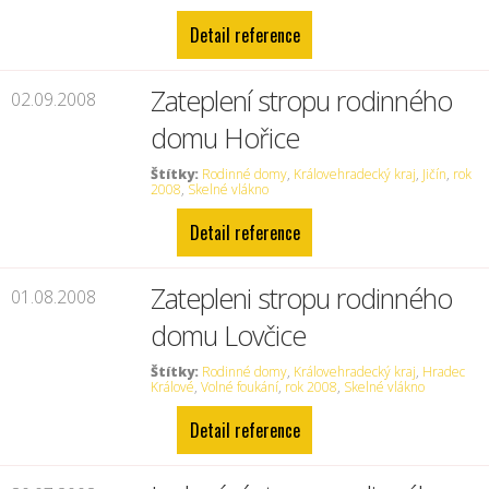
Detail reference
Zateplení stropu rodinného
02.09.2008
domu Hořice
Štítky:
Rodinné domy
,
Královehradecký kraj
,
Jičín
,
rok
2008
,
Skelné vlákno
Detail reference
Zatepleni stropu rodinného
01.08.2008
domu Lovčice
Štítky:
Rodinné domy
,
Královehradecký kraj
,
Hradec
Králové
,
Volné foukání
,
rok 2008
,
Skelné vlákno
Detail reference