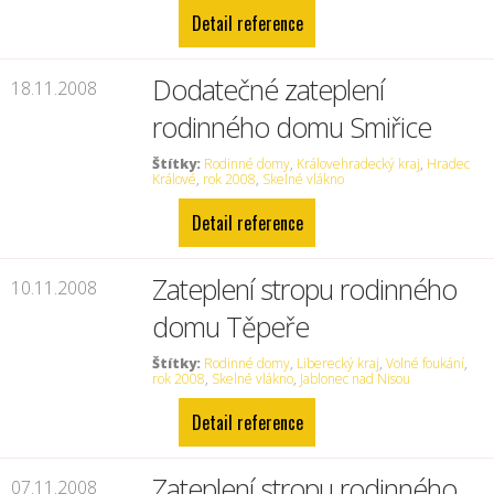
Detail reference
Dodatečné zateplení
18.11.2008
rodinného domu Smiřice
Štítky:
Rodinné domy
,
Královehradecký kraj
,
Hradec
Králové
,
rok 2008
,
Skelné vlákno
Detail reference
Zateplení stropu rodinného
10.11.2008
domu Těpeře
Štítky:
Rodinné domy
,
Liberecký kraj
,
Volné foukání
,
rok 2008
,
Skelné vlákno
,
Jablonec nad Nisou
Detail reference
Zateplení stropu rodinného
07.11.2008