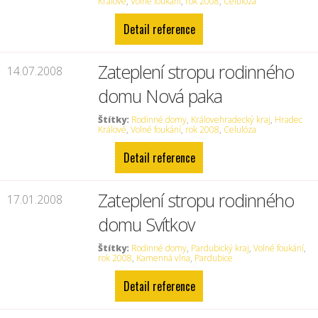
Králové
,
Volné foukání
,
rok 2008
,
Celulóza
Detail reference
Zateplení stropu rodinného
14.07.2008
domu Nová paka
Štítky:
Rodinné domy
,
Královehradecký kraj
,
Hradec
Králové
,
Volné foukání
,
rok 2008
,
Celulóza
Detail reference
Zateplení stropu rodinného
17.01.2008
domu Svítkov
Štítky:
Rodinné domy
,
Pardubický kraj
,
Volné foukání
,
rok 2008
,
Kamenná vlna
,
Pardubice
Detail reference