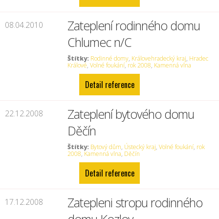
Zateplení rodinného domu
08.04.2010
Chlumec n/C
Štítky:
Rodinné domy
,
Královehradecký kraj
,
Hradec
Králové
,
Volné foukání
,
rok 2008
,
Kamenná vlna
Detail reference
Zateplení bytového domu
22.12.2008
Děčín
Štítky:
Bytový dům
,
Ústecký kraj
,
Volné foukání
,
rok
2008
,
Kamenná vlna
,
Děčín
Detail reference
Zatepleni stropu rodinného
17.12.2008