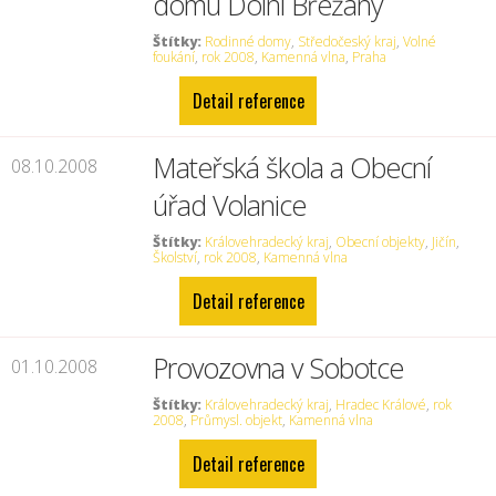
domu Dolní Břežany
Štítky:
Rodinné domy
,
Středočeský kraj
,
Volné
foukání
,
rok 2008
,
Kamenná vlna
,
Praha
Detail reference
Mateřská škola a Obecní
08.10.2008
úřad Volanice
Štítky:
Královehradecký kraj
,
Obecní objekty
,
Jičín
,
Školství
,
rok 2008
,
Kamenná vlna
Detail reference
Provozovna v Sobotce
01.10.2008
Štítky:
Královehradecký kraj
,
Hradec Králové
,
rok
2008
,
Průmysl. objekt
,
Kamenná vlna
Detail reference