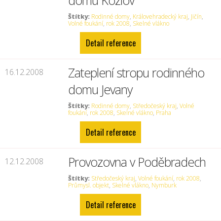
domu Kozlov
Štítky:
Rodinné domy
,
Královehradecký kraj
,
Jičín
,
Volné foukání
,
rok 2008
,
Skelné vlákno
Detail reference
Zateplení stropu rodinného
16.12.2008
domu Jevany
Štítky:
Rodinné domy
,
Středočeský kraj
,
Volné
foukání
,
rok 2008
,
Skelné vlákno
,
Praha
Detail reference
Provozovna v Poděbradech
12.12.2008
Štítky:
Středočeský kraj
,
Volné foukání
,
rok 2008
,
Průmysl. objekt
,
Skelné vlákno
,
Nymburk
Detail reference