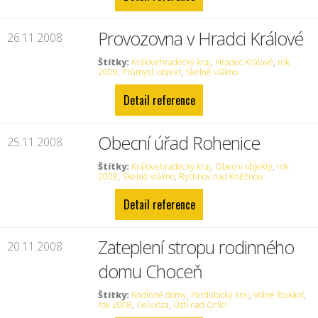
Provozovna v Hradci Králové
26.11.2008
Štítky:
Královehradecký kraj
,
Hradec Králové
,
rok
2008
,
Průmysl. objekt
,
Skelné vlákno
Detail reference
Obecní úřad Rohenice
25.11.2008
Štítky:
Královehradecký kraj
,
Obecní objekty
,
rok
2008
,
Skelné vlákno
,
Rychnov nad Kněžnou
Detail reference
Zateplení stropu rodinného
20.11.2008
domu Choceň
Štítky:
Rodinné domy
,
Pardubický kraj
,
Volné foukání
,
rok 2008
,
Celulóza
,
Ústí nad Orlicí