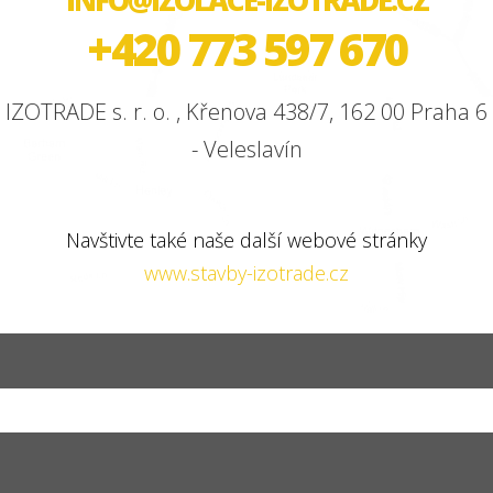
+420 773 597 670
IZOTRADE s. r. o. , Křenova 438/7, 162 00 Praha 6
- Veleslavín
Navštivte také naše další webové stránky
www.stavby-izotrade.cz