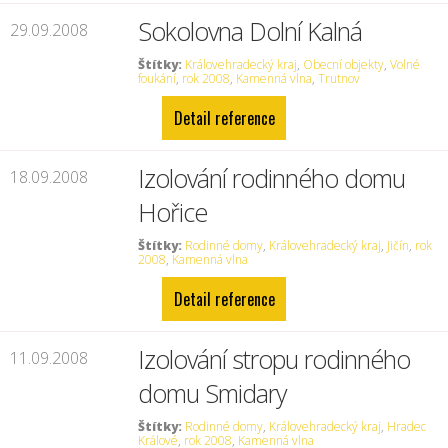
Sokolovna Dolní Kalná
29.09.2008
Štítky:
Královehradecký kraj
,
Obecní objekty
,
Volné
foukání
,
rok 2008
,
Kamenná vlna
,
Trutnov
Detail reference
Izolování rodinného domu
18.09.2008
Hořice
Štítky:
Rodinné domy
,
Královehradecký kraj
,
Jičín
,
rok
2008
,
Kamenná vlna
Detail reference
Izolování stropu rodinného
11.09.2008
domu Smidary
Štítky:
Rodinné domy
,
Královehradecký kraj
,
Hradec
Králové
,
rok 2008
,
Kamenná vlna