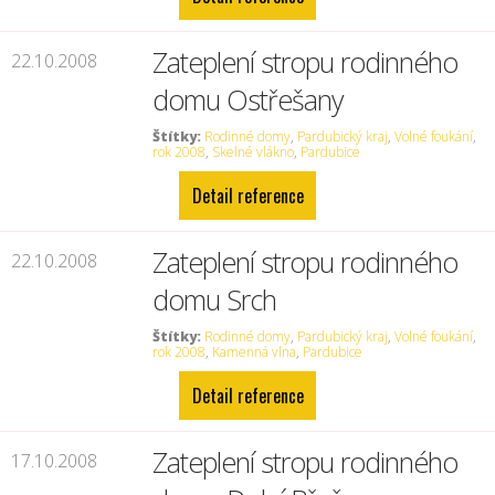
Zateplení stropu rodinného
22.10.2008
domu Ostřešany
Štítky:
Rodinné domy
,
Pardubický kraj
,
Volné foukání
,
rok 2008
,
Skelné vlákno
,
Pardubice
Detail reference
Zateplení stropu rodinného
22.10.2008
domu Srch
Štítky:
Rodinné domy
,
Pardubický kraj
,
Volné foukání
,
rok 2008
,
Kamenná vlna
,
Pardubice
Detail reference
Zateplení stropu rodinného
17.10.2008