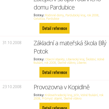
domu Pardubice
Štítky:
Rodinné domy
,
Pardubický kraj
,
rok 2008
,
Celulóza
,
Pardubice
Detail reference
Základní a mateřská škola Bílý
31.10.2008
Potok
Štítky:
Obecní objekty
,
Liberecký kraj
,
Školství
,
Volné
foukání
,
rok 2008
,
Skelné vlákno
,
Liberec
Detail reference
Provozovna v Kopidlně
23.10.2008
Štítky:
Královehradecký kraj
,
Jičín
,
Volné foukání
,
rok
2008
,
Průmysl. objekt
,
Skelné vlákno
Detail reference