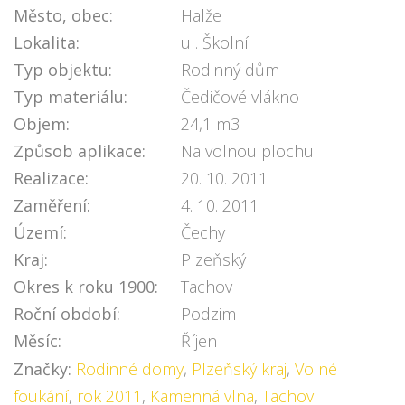
Město, obec:
Halže
Lokalita:
ul. Školní
Typ objektu:
Rodinný dům
Typ materiálu:
Čedičové vlákno
Objem:
24,1 m3
Způsob aplikace:
Na volnou plochu
Realizace:
20. 10. 2011
Zaměření:
4. 10. 2011
Území:
Čechy
Kraj:
Plzeňský
Okres k roku 1900:
Tachov
Roční období:
Podzim
Měsíc:
Říjen
Značky:
Rodinné domy
,
Plzeňský kraj
,
Volné
foukání
,
rok 2011
,
Kamenná vlna
,
Tachov