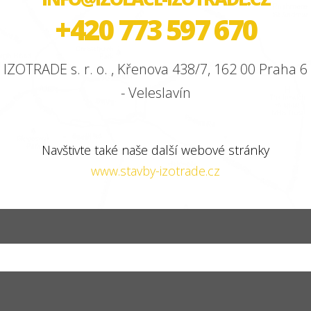
+420 773 597 670
IZOTRADE s. r. o. , Křenova 438/7, 162 00 Praha 6
- Veleslavín
Navštivte také naše další webové stránky
www.stavby-izotrade.cz