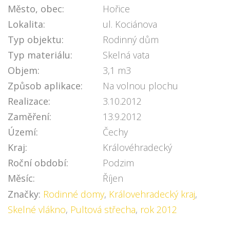
Město, obec:
Hořice
Lokalita:
ul. Kociánova
Typ objektu:
Rodinný dům
Typ materiálu:
Skelná vata
Objem:
3,1 m3
Způsob aplikace:
Na volnou plochu
Realizace:
3.10.2012
Zaměření:
13.9.2012
Území:
Čechy
Kraj:
Královéhradecký
Roční období:
Podzim
Měsíc:
Říjen
Značky:
Rodinné domy
,
Královehradecký kraj
,
Skelné vlákno
,
Pultová střecha
,
rok 2012