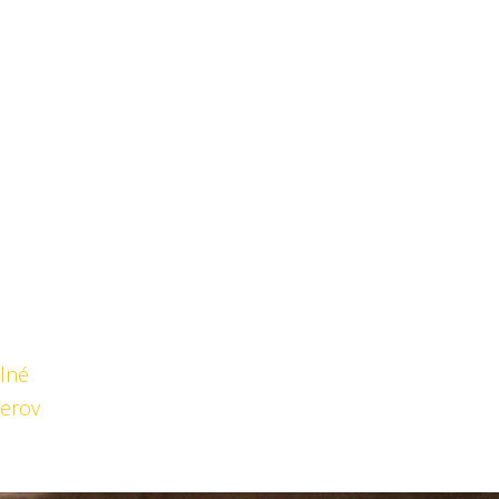
lné
řerov