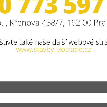
0 773 597
. , Křenova 438/7, 162 00 Pra
štivte také naše další webové str
www.stavby-izotrade.cz