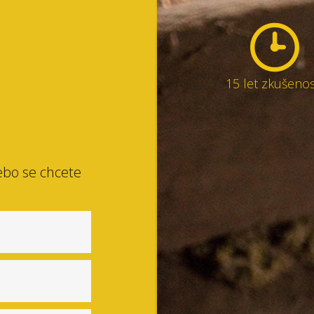
15 let zkušenos
ebo se chcete