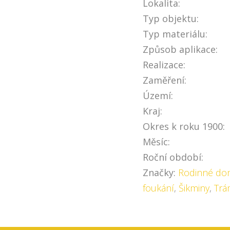
Lokalita:
Typ objektu:
Typ materiálu:
Způsob aplikace:
Realizace:
Zaměření:
Území:
Kraj:
Okres k roku 1900:
Měsíc:
Roční období:
Značky:
Rodinné do
foukání
,
Šikminy
,
Trá