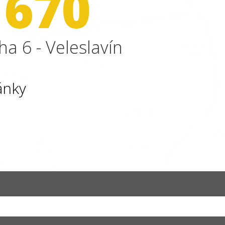
 670
ha 6 - Veleslavín
ánky