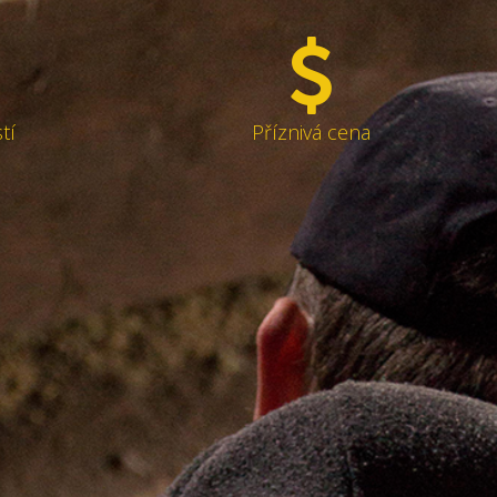
tí
Příznivá cena