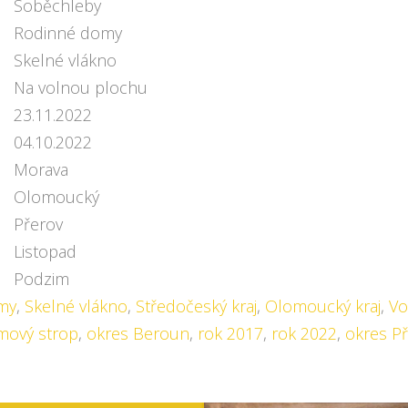
Soběchleby
Rodinné domy
Skelné vlákno
Na volnou plochu
23.11.2022
04.10.2022
Morava
Olomoucký
Přerov
Listopad
Podzim
my
,
Skelné vlákno
,
Středočeský kraj
,
Olomoucký kraj
,
Vo
mový strop
,
okres Beroun
,
rok 2017
,
rok 2022
,
okres P