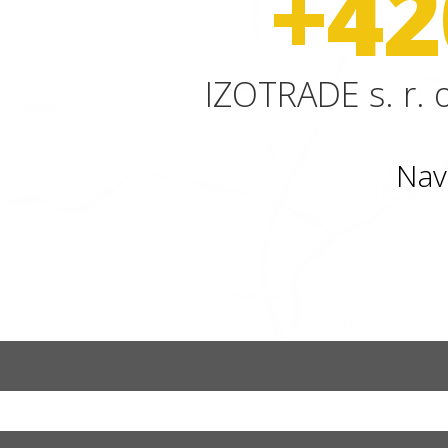
+42
IZOTRADE s. r. o
Nav