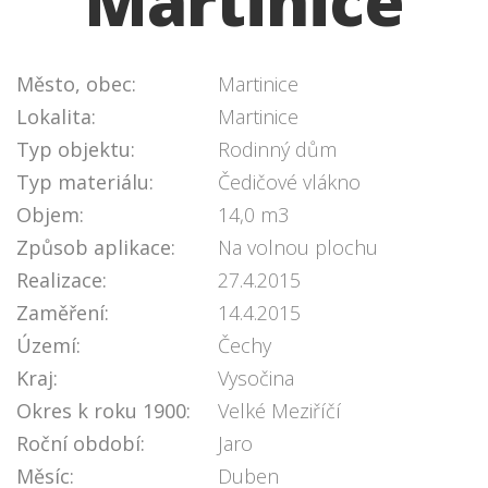
Martinice
Město, obec:
Martinice
Lokalita:
Martinice
Typ objektu:
Rodinný dům
Typ materiálu:
Čedičové vlákno
Objem:
14,0 m3
Způsob aplikace:
Na volnou plochu
Realizace:
27.4.2015
Zaměření:
14.4.2015
Území:
Čechy
Kraj:
Vysočina
Okres k roku 1900:
Velké Meziříčí
Roční období:
Jaro
Měsíc:
Duben