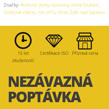
Značky:
Rodinné domy
,
Vysočina
,
Volné foukání
,
Čedičové vlákno
,
rok 2015
,
okres Žďár nad Sázavou
15 let
Certifikace ISO
Příznivá cena
zkušeností
NEZÁVAZNÁ
POPTÁVKA