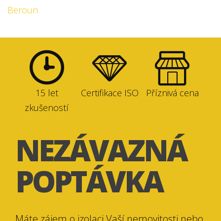
Beroun
15 let
Certifikace ISO
Příznivá cena
zkušeností
NEZÁVAZNÁ
POPTÁVKA
Máte zájem o izolaci Vaší nemovitosti nebo