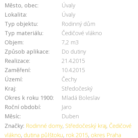
Město, obec:
Úvaly
Lokalita:
Úvaly
Typ objektu:
Rodinný dům
Typ materiálu:
Čedičové vlákno
Objem:
7,2 m3
Způsob aplikace:
Do dutiny
Realizace:
21.4.2015
Zaměření:
10.4.2015
Území:
Čechy
Kraj:
Středočeský
Okres k roku 1900:
Mladá Boleslav
Roční období:
Jaro
Měsíc:
Duben
Značky:
Rodinné domy
,
Středočeský kraj
,
Čedičové
vlákno
,
dutina půlštoku
,
rok 2015
,
okres Praha