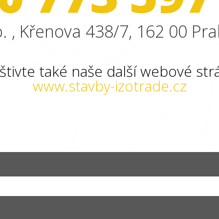
. , Křenova 438/7, 162 00 Pra
štivte také naše další webové str
www.stavby-izotrade.cz