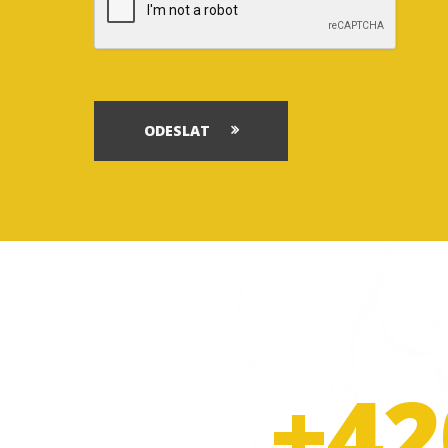
ODESLAT
+42