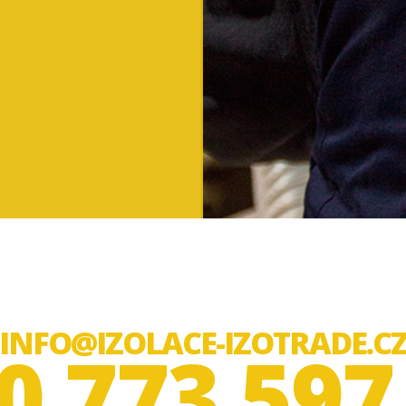
INFO@IZOLACE-IZOTRADE.C
0 773 597