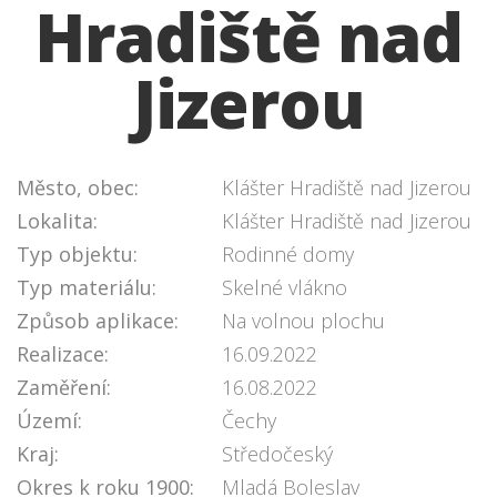
Hradiště nad
Jizerou
Město, obec:
Klášter Hradiště nad Jizerou
Lokalita:
Klášter Hradiště nad Jizerou
Typ objektu:
Rodinné domy
Typ materiálu:
Skelné vlákno
Způsob aplikace:
Na volnou plochu
Realizace:
16.09.2022
Zaměření:
16.08.2022
Území:
Čechy
Kraj:
Středočeský
Okres k roku 1900:
Mladá Boleslav