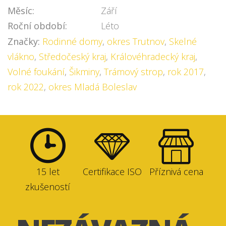
Měsíc:
Září
Roční období:
Léto
Značky:
Rodinné domy
,
okres Trutnov
,
Skelné
vlákno
,
Středočeský kraj
,
Královéhradecký kraj
,
Volné foukání
,
Šikminy
,
Trámový strop
,
rok 2017
,
rok 2022
,
okres Mladá Boleslav
15 let
Certifikace ISO
Příznivá cena
zkušeností