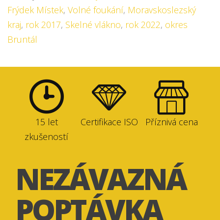
Frýdek Místek
,
Volné foukání
,
Moravskoslezský
kraj
,
rok 2017
,
Skelné vlákno
,
rok 2022
,
okres
Bruntál
15 let
Certifikace ISO
Příznivá cena
zkušeností
NEZÁVAZNÁ
POPTÁVKA