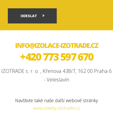
ODESLAT
INFO@IZOLACE-IZOTRADE.CZ
+420 773 597 670
IZOTRADE s. r. o. , Křenova 438/7, 162 00 Praha 6
- Veleslavín
Navštivte také naše další webové stránky
www.stavby-izotrade.cz