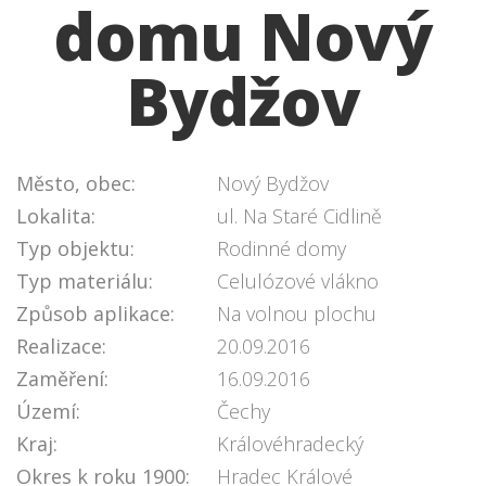
domu Nový
Bydžov
Město, obec:
Nový Bydžov
Lokalita:
ul. Na Staré Cidlině
Typ objektu:
Rodinné domy
Typ materiálu:
Celulózové vlákno
Způsob aplikace:
Na volnou plochu
Realizace:
20.09.2016
Zaměření:
16.09.2016
Území:
Čechy
Kraj:
Královéhradecký
Okres k roku 1900:
Hradec Králové