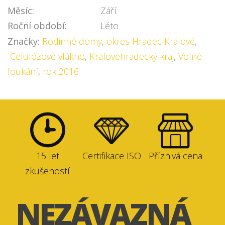
Měsíc:
Září
Roční období:
Léto
Značky:
Rodinné domy
,
okres Hradec Králové
,
Celulózové vlákno
,
Královéhradecký kraj
,
Volné
foukání
,
rok 2016
15 let
Certifikace ISO
Příznivá cena
zkušeností
NEZÁVAZNÁ