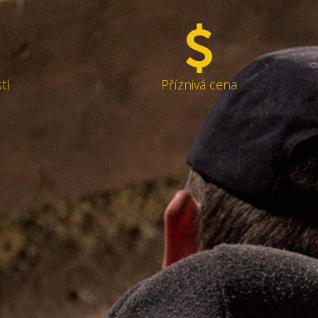
tí
Příznivá cena