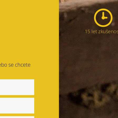
15 let zkušenos
ebo se chcete