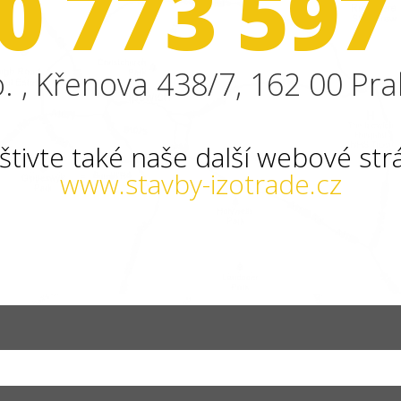
0 773 597
. , Křenova 438/7, 162 00 Pra
štivte také naše další webové str
www.stavby-izotrade.cz