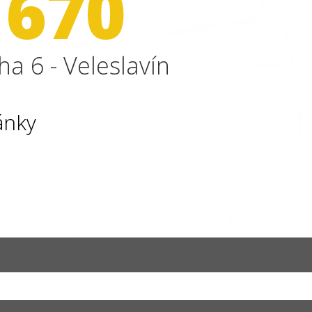
 670
ha 6 - Veleslavín
ánky