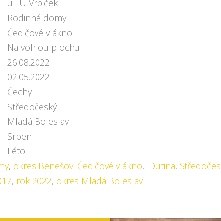
ul. U Vrbiček
Rodinné domy
Čedičové vlákno
Na volnou plochu
26.08.2022
02.05.2022
Čechy
Středočeský
Mladá Boleslav
Srpen
Léto
my
,
okres Benešov
,
Čedičové vlákno
,
Dutina
,
Středočesk
017
,
rok 2022
,
okres Mladá Boleslav