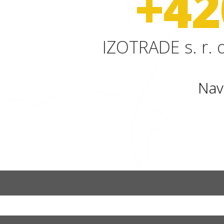
+42
IZOTRADE s. r. o
Nav