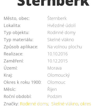
Šternberk
Město, obec:
Šternberk
Lokalita:
Hvězdné údolí
Typ objektu:
Rodinné domy
Typ materiálu:
Skelné vlákno
Způsob aplikace:
Na volnou plochu
Realizace:
10.10.2016
Zaměření:
10.12.2015
Území:
Morava
Kraj:
Olomoucký
Okres k roku 1900:
Olomouc
Měsíc:
Říjen
Roční období:
Podzim
Značky:
Rodinné domy
,
Skelné vlákno
,
okres