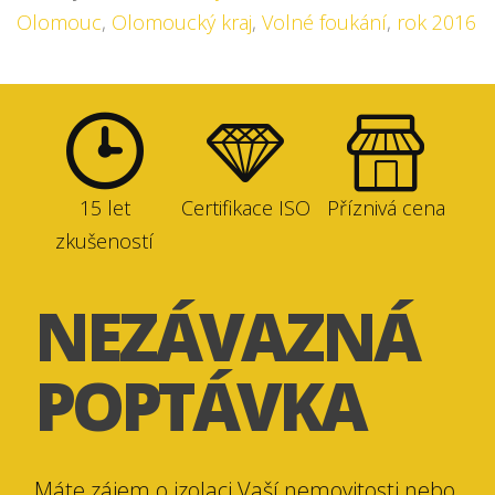
Olomouc
,
Olomoucký kraj
,
Volné foukání
,
rok 2016
15 let
Certifikace ISO
Příznivá cena
zkušeností
NEZÁVAZNÁ
POPTÁVKA
Máte zájem o izolaci Vaší nemovitosti nebo