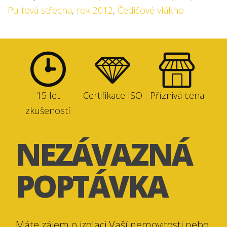
Pultová střecha
,
rok 2012
,
Čedičové vlákno
15 let
Certifikace ISO
Příznivá cena
zkušeností
NEZÁVAZNÁ
POPTÁVKA
Máte zájem o izolaci Vaší nemovitosti nebo