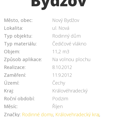
Bydžov
Město, obec:
Nový Bydžov
Lokalita:
ul. Nová
Typ objektu:
Rodinný dům
Typ materiálu:
Čedičové vlákno
Objem:
11,2 m3
Způsob aplikace:
Na volnou plochu
Realizace:
8.10.2012
Zaměření:
11.9.2012
Území:
Čechy
Kraj:
Královéhradecký
Roční období:
Podzim
Měsíc:
Říjen
Značky:
Rodinné domy
,
Královehradecký kraj
,