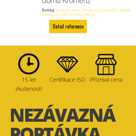
domu Kroměříž
Štítky:
Rodinné domy
,
Zlínský kraj
,
Kroměříž
,
Skelné
vlákno
,
rok 2009
,
Pultová střecha
Detail reference
15 let
Certifikace ISO
Příznivá cena
zkušeností
NEZÁVAZNÁ
POPTÁVKA