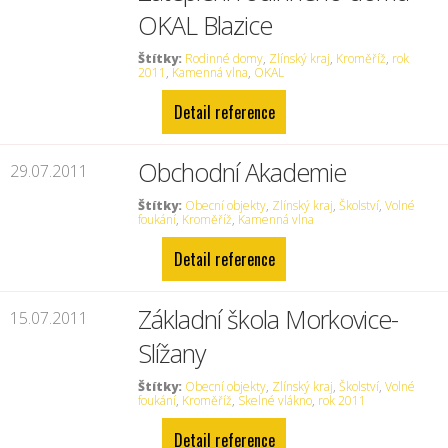
OKAL Blazice
Štítky:
Rodinné domy
,
Zlínský kraj
,
Kroměříž
,
rok
2011
,
Kamenná vlna
,
OKAL
Detail reference
Obchodní Akademie
29.07.2011
Štítky:
Obecní objekty
,
Zlínský kraj
,
Školství
,
Volné
foukání
,
Kroměříž
,
Kamenná vlna
Detail reference
Základní škola Morkovice-
15.07.2011
Slížany
Štítky:
Obecní objekty
,
Zlínský kraj
,
Školství
,
Volné
foukání
,
Kroměříž
,
Skelné vlákno
,
rok 2011
Detail reference