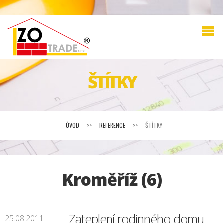
ŠTÍTKY
ÚVOD
>>
REFERENCE
>>
ŠTÍTKY
Kroměříž (6)
Zateplení rodinného domu
25.08.2011