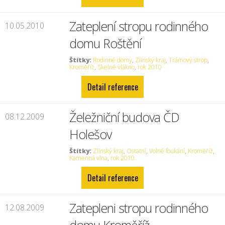
Zateplení stropu rodinného
10.05.2010
domu Roštění
Štítky:
Rodinné domy
,
Zlínský kraj
,
Trámový strop
,
Kroměříž
,
Skelné vlákno
,
rok 2010
Detail reference
Želežniční budova ČD
08.12.2009
Holešov
Štítky:
Zlínský kraj
,
Ostatní
,
Volné foukání
,
Kroměříž
,
Kamenná vlna
,
rok 2010
Detail reference
Zatepleni stropu rodinného
12.08.2009