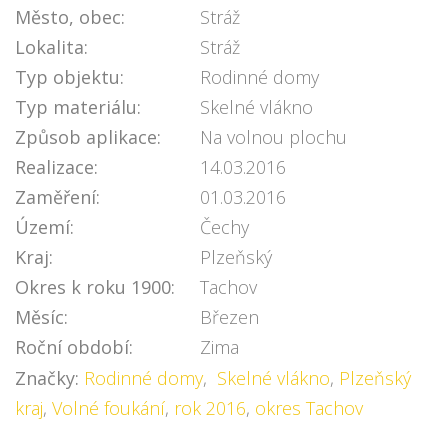
Město, obec:
Stráž
Lokalita:
Stráž
Typ objektu:
Rodinné domy
Typ materiálu:
Skelné vlákno
Způsob aplikace:
Na volnou plochu
Realizace:
14.03.2016
Zaměření:
01.03.2016
Území:
Čechy
Kraj:
Plzeňský
Okres k roku 1900:
Tachov
Měsíc:
Březen
Roční období:
Zima
Značky:
Rodinné domy
,
Skelné vlákno
,
Plzeňský
kraj
,
Volné foukání
,
rok 2016
,
okres Tachov