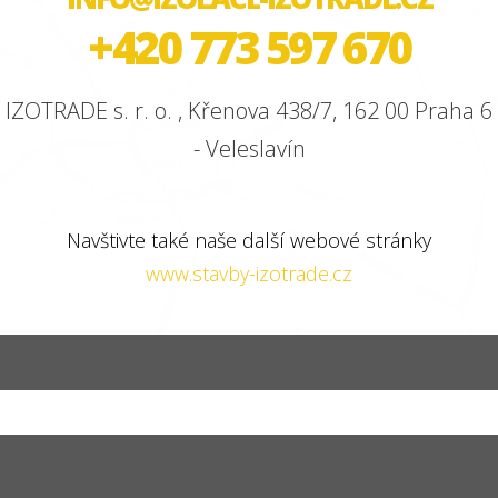
+420 773 597 670
IZOTRADE s. r. o. , Křenova 438/7, 162 00 Praha 6
- Veleslavín
Navštivte také naše další webové stránky
www.stavby-izotrade.cz