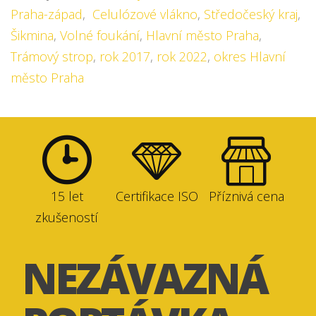
Praha-západ
,
Celulózové vlákno
,
Středočeský kraj
,
Šikmina
,
Volné foukání
,
Hlavní město Praha
,
Trámový strop
,
rok 2017
,
rok 2022
,
okres Hlavní
město Praha
15 let
Certifikace ISO
Příznivá cena
zkušeností
NEZÁVAZNÁ