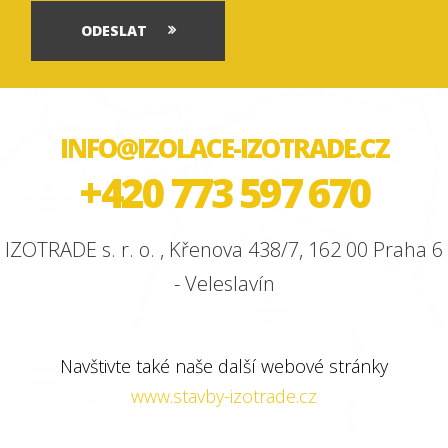
ODESLAT
INFO@IZOLACE-IZOTRADE.CZ
+420 773 597 670
IZOTRADE s. r. o. , Křenova 438/7, 162 00 Praha 6
- Veleslavín
Navštivte také naše další webové stránky
www.stavby-izotrade.cz