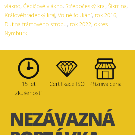
vlákno
,
Čedičové vlákno
,
Středočeský kraj
,
Šikmina
,
Královéhradecký kraj
,
Volné foukání
,
rok 2016
,
Dutina trámového stropu
,
rok 2022
,
okres
Nymburk
15 let
Certifikace ISO
Příznivá cena
zkušeností
NEZÁVAZNÁ