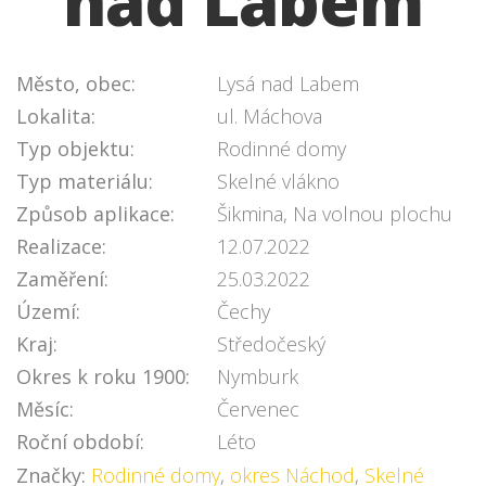
nad Labem
Město, obec:
Lysá nad Labem
Lokalita:
ul. Máchova
Typ objektu:
Rodinné domy
Typ materiálu:
Skelné vlákno
Způsob aplikace:
Šikmina, Na volnou plochu
Realizace:
12.07.2022
Zaměření:
25.03.2022
Území:
Čechy
Kraj:
Středočeský
Okres k roku 1900:
Nymburk
Měsíc:
Červenec
Roční období:
Léto
Značky:
Rodinné domy
,
okres Náchod
,
Skelné