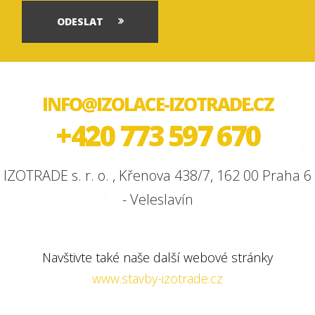
ODESLAT
INFO@IZOLACE-IZOTRADE.CZ
+420 773 597 670
IZOTRADE s. r. o. , Křenova 438/7, 162 00 Praha 6
- Veleslavín
Navštivte také naše další webové stránky
www.stavby-izotrade.cz