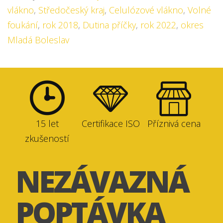
vlákno
,
Středočeský kraj
,
Celulózové vlákno
,
Volné
foukání
,
rok 2018
,
Dutina příčky
,
rok 2022
,
okres
Mladá Boleslav
15 let
Certifikace ISO
Příznivá cena
zkušeností
NEZÁVAZNÁ
POPTÁVKA