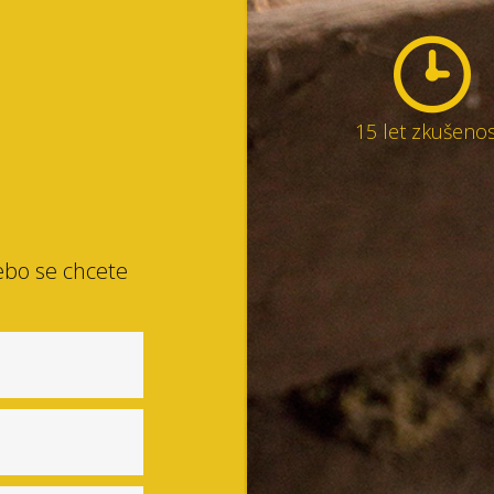
15 let zkušenos
ebo se chcete