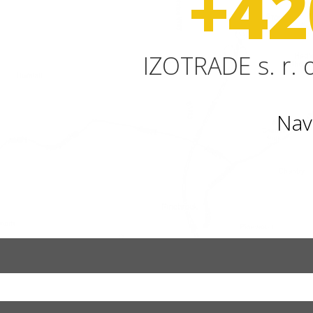
+42
IZOTRADE s. r. o
Nav