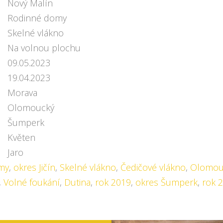
Nový Malín
Rodinné domy
Skelné vlákno
Na volnou plochu
09.05.2023
19.04.2023
Morava
Olomoucký
Šumperk
Květen
Jaro
my
,
okres Jičín
,
Skelné vlákno
,
Čedičové vlákno
,
Olomouc
,
Volné foukání
,
Dutina
,
rok 2019
,
okres Šumperk
,
rok 