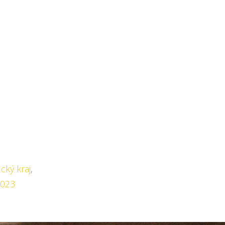
ký kraj
,
2023