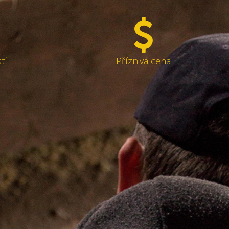
tí
Příznivá cena