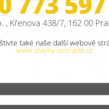
0 773 597
. , Křenova 438/7, 162 00 Pra
štivte také naše další webové str
www.stavby-izotrade.cz