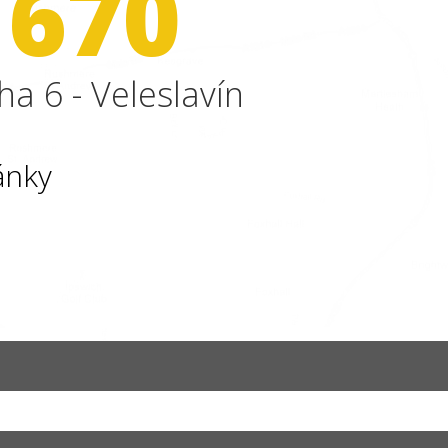
 670
ha 6 - Veleslavín
ánky