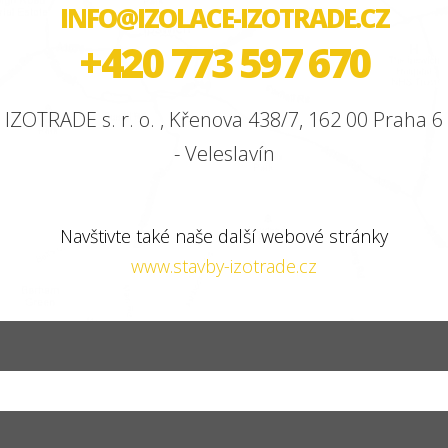
INFO@IZOLACE-IZOTRADE.CZ
+420 773 597 670
IZOTRADE s. r. o. , Křenova 438/7, 162 00 Praha 6
- Veleslavín
Navštivte také naše další webové stránky
www.stavby-izotrade.cz