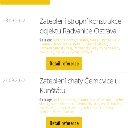
Zateplení stropní konstrukce
23.09.2022
objektu Radvanice Ostrava
Štítky:
Rodinné domy
,
Ostatní
,
okres Ústí nad Orlicí
,
Skelné vlákno
,
Volné foukání
,
Skelné vlákno
,
Moravskoslezský kraj
,
Pardubický kraj
,
Volné foukání
,
rok 2016
,
rok 2022
,
okres Ostrava
Detail reference
Zateplení chaty Černovice u
21.09.2022
Kunštátu
Štítky:
Rodinné domy
,
Ostatní
,
Skelné vlákno
,
Skelné
vlákno
,
okres Olomouc
,
Olomoucký kraj
,
Volné foukání
,
rok 2016
,
Jihomoravský kraj
,
rok 2022
,
Trámová
podlaha
,
okres Blansko
Detail reference