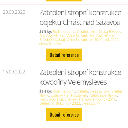
Zateplení stropní konstrukce
20.09.2022
objektu Chrást nad Sázavou
Štítky:
Rodinné domy
,
Ostatní
,
okres Mladá Boleslav
,
Čedičové vlákno
,
Volné foukání
,
Čedičové vlákno
,
Středočeský kraj
,
Volné foukání
,
rok 2016
,
rok 2022
,
okres Benešov
Detail reference
Zateplení stropní konstrukce
15.09.2022
kovodílny Velemyšleves
Štítky:
Rodinné domy
,
Ostatní
,
okres Svitavy
,
Skelné
vlákno
,
Ústecký kraj
,
Polystyren
,
Celulózové vlákno
,
Pardubický kraj
,
Šikminy
,
Trámový strop
,
rok 2016
,
Dutina půlštoků
,
rok 2022
,
okres Louny
Detail reference