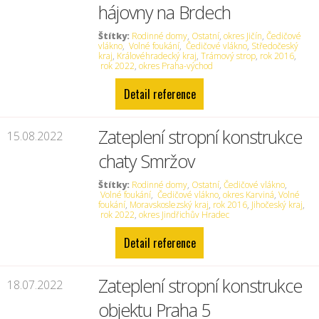
hájovny na Brdech
Štítky:
Rodinné domy
,
Ostatní
,
okres Jičín
,
Čedičové
vlákno
,
Volné foukání
,
Čedičové vlákno
,
Středočeský
kraj
,
Královéhradecký kraj
,
Trámový strop
,
rok 2016
,
rok 2022
,
okres Praha-východ
Detail reference
Zateplení stropní konstrukce
15.08.2022
chaty Smržov
Štítky:
Rodinné domy
,
Ostatní
,
Čedičové vlákno
,
Volné foukání
,
Čedičové vlákno
,
okres Karviná
,
Volné
foukání
,
Moravskoslezský kraj
,
rok 2016
,
Jihočeský kraj
,
rok 2022
,
okres Jindřichův Hradec
Detail reference
Zateplení stropní konstrukce
18.07.2022
objektu Praha 5