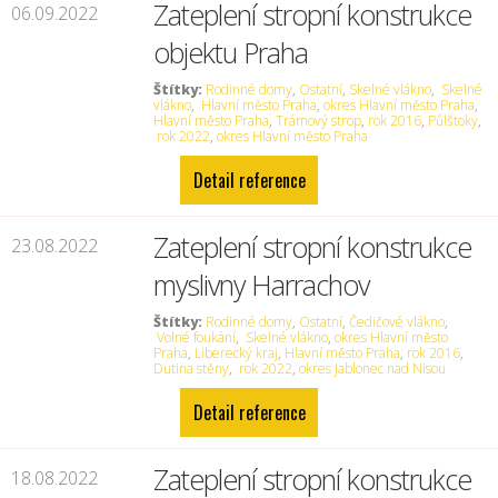
Zateplení stropní konstrukce
06.09.2022
objektu Praha
Štítky:
Rodinné domy
,
Ostatní
,
Skelné vlákno
,
Skelné
vlákno
,
Hlavní město Praha
,
okres Hlavní město Praha
,
Hlavní město Praha
,
Trámový strop
,
rok 2016
,
Půlštoky
,
rok 2022
,
okres Hlavní město Praha
Detail reference
Zateplení stropní konstrukce
23.08.2022
myslivny Harrachov
Štítky:
Rodinné domy
,
Ostatní
,
Čedičové vlákno
,
Volné foukání
,
Skelné vlákno
,
okres Hlavní město
Praha
,
Liberecký kraj
,
Hlavní město Praha
,
rok 2016
,
Dutina stěny
,
rok 2022
,
okres Jablonec nad Nisou
Detail reference
Zateplení stropní konstrukce
18.08.2022