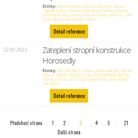
Štítky:
Rodinné domy
,
Ostatní
,
Čedičové vlákno
,
Skelné vlákno
,
Hlavní město Praha
,
okres Olomouc
,
Olomoucký kraj
,
Dutina
,
Trámový strop
,
rok 2016
,
rok
2022
,
okres Hlavní město Praha
Detail reference
Zateplení stropní konstrukce
22.06.2022
Horosedly
Štítky:
Rodinné domy
,
Ostatní
,
okres Náchod
,
Skelné
vlákno
,
Skelné vlákno
,
Dutina
,
Královéhradecký kraj
,
Trámový strop
,
rok 2016
,
Jihočeský kraj
,
okres Písek
,
rok 2022
Detail reference
Předchozí strana
1
2
3
4
5
...
21
Další strana