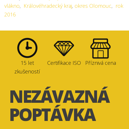
vlákno
,
Královéhradecký kraj
,
okres Olomouc
,
rok
2016
15 let
Certifikace ISO
Příznivá cena
zkušeností
NEZÁVAZNÁ
POPTÁVKA