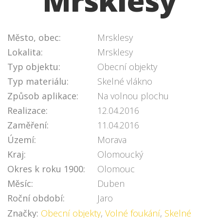
Mrsklesy
Město, obec:
Mrsklesy
Lokalita:
Mrsklesy
Typ objektu:
Obecní objekty
Typ materiálu:
Skelné vlákno
Způsob aplikace:
Na volnou plochu
Realizace:
12.04.2016
Zaměření:
11.04.2016
Území:
Morava
Kraj:
Olomoucký
Okres k roku 1900:
Olomouc
Měsíc:
Duben
Roční období:
Jaro
Značky:
Obecní objekty
,
Volné foukání
,
Skelné