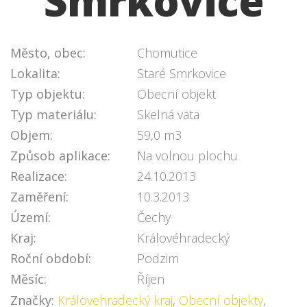
Smrkovice
Město, obec:
Chomutice
Lokalita:
Staré Smrkovice
Typ objektu:
Obecní objekt
Typ materiálu:
Skelná vata
Objem:
59,0 m3
Způsob aplikace:
Na volnou plochu
Realizace:
24.10.2013
Zaměření:
10.3.2013
Území:
Čechy
Kraj:
Královéhradecký
Roční období:
Podzim
Měsíc:
Říjen
Značky:
Královehradecký kraj
,
Obecní objekty
,