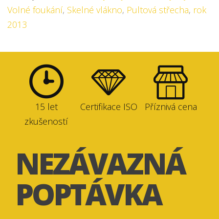
Volné foukání
,
Skelné vlákno
,
Pultová střecha
,
rok
2013
15 let
Certifikace ISO
Příznivá cena
zkušeností
NEZÁVAZNÁ
POPTÁVKA