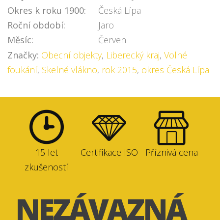
Okres k roku 1900:
Česká Lípa
Roční období:
Jaro
Měsíc:
Červen
Značky:
Obecní objekty
,
Liberecký kraj
,
Volné
foukání
,
Skelné vlákno
,
rok 2015
,
okres Česká Lípa
15 let
Certifikace ISO
Příznivá cena
zkušeností
NEZÁVAZNÁ