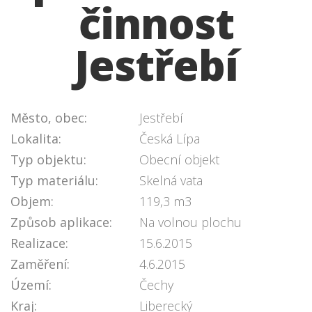
činnost
Jestřebí
Město, obec:
Jestřebí
Lokalita:
Česká Lípa
Typ objektu:
Obecní objekt
Typ materiálu:
Skelná vata
Objem:
119,3 m3
Způsob aplikace:
Na volnou plochu
Realizace:
15.6.2015
Zaměření:
4.6.2015
Území:
Čechy
Kraj:
Liberecký