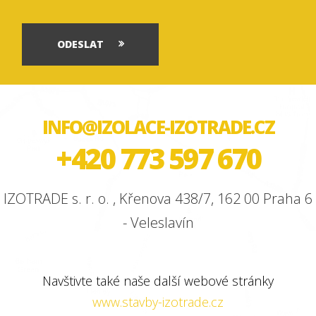
ODESLAT
INFO@IZOLACE-IZOTRADE.CZ
+420 773 597 670
IZOTRADE s. r. o. , Křenova 438/7, 162 00 Praha 6
- Veleslavín
Navštivte také naše další webové stránky
www.stavby-izotrade.cz