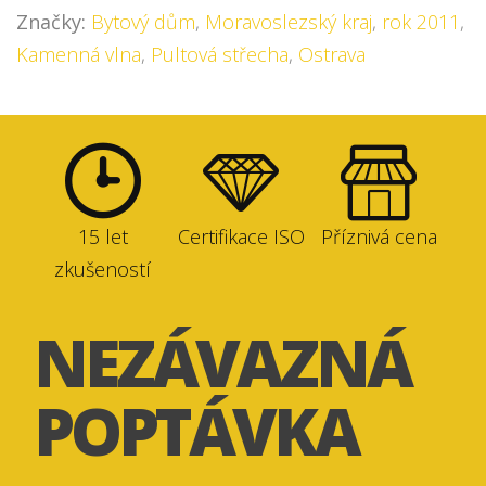
Značky:
Bytový dům
,
Moravoslezský kraj
,
rok 2011
,
Kamenná vlna
,
Pultová střecha
,
Ostrava
15 let
Certifikace ISO
Příznivá cena
zkušeností
NEZÁVAZNÁ
POPTÁVKA