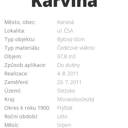
Karviná
Město, obec:
Karviná
Lokalita:
ul. ČSA
Typ objektu:
Bytový dům
Typ materiálu:
Čedičové vlákno
Objem:
97,8 m3
Způsob aplikace:
Do dutiny
Realizace:
4. 8. 2011
Zaměření:
20. 7. 2011
Území:
Slezsko
Kraj:
Moravskoslezký
Okres k roku 1900:
Fryštát
Roční období:
Léto
Měsíc:
Srpen