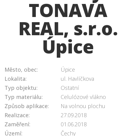
TONAVA
REAL, s.r.o.
Úpice
Město, obec:
Úpice
Lokalita:
ul. Havlíčkova
Typ objektu:
Ostatní
Typ materiálu:
Celulózové vlákno
Způsob aplikace:
Na volnou plochu
Realizace:
27.09.2018
Zaměření:
01.06.2018
Území:
Čechy