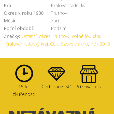
Kraj:
Královéhradecký
Okres k roku 1900:
Trutnov
Měsíc:
Září
Roční období:
Podzim
Značky:
Ostatní
,
okres Trutnov
,
Volné foukání
,
Královéhradecký kraj
,
Celulózové vlákno
,
rok 2018
15 let
Certifikace ISO
Příznivá cena
zkušeností